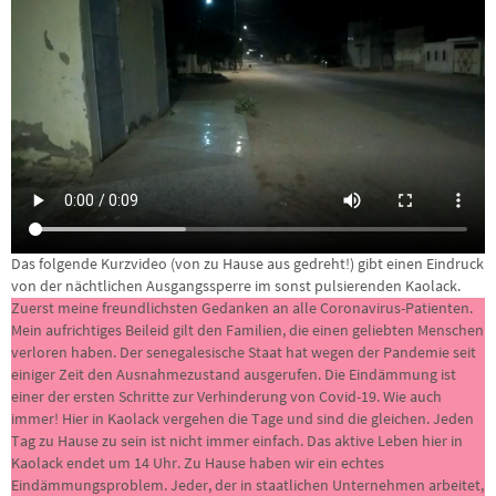
Das folgende Kurzvideo (von zu Hause aus gedreht!) gibt einen Eindruck
von der nächtlichen Ausgangssperre im sonst pulsierenden Kaolack.
Zuerst meine freundlichsten Gedanken an alle Coronavirus-Patienten.
Mein aufrichtiges Beileid gilt den Familien, die einen geliebten Menschen
verloren haben. Der senegalesische Staat hat wegen der Pandemie seit
einiger Zeit den Ausnahmezustand ausgerufen. Die Eindämmung ist
einer der ersten Schritte zur Verhinderung von Covid-19. Wie auch
immer! Hier in Kaolack vergehen die Tage und sind die gleichen. Jeden
Tag zu Hause zu sein ist nicht immer einfach. Das aktive Leben hier in
Kaolack endet um 14 Uhr. Zu Hause haben wir ein echtes
Eindämmungsproblem. Jeder, der in staatlichen Unternehmen arbeitet,