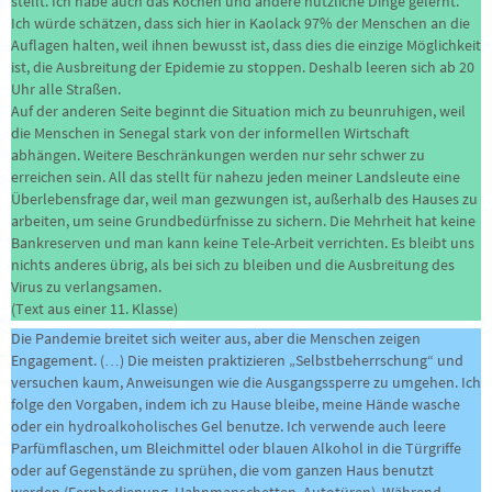
stellt. Ich habe auch das Kochen und andere nützliche Dinge gelernt.
Ich würde schätzen, dass sich hier in Kaolack 97% der Menschen an die
Auflagen halten, weil ihnen bewusst ist, dass dies die einzige Möglichkeit
ist, die Ausbreitung der Epidemie zu stoppen. Deshalb leeren sich ab 20
Uhr alle Straßen.
Auf der anderen Seite beginnt die Situation mich zu beunruhigen, weil
die Menschen in Senegal stark von der informellen Wirtschaft
abhängen. Weitere Beschränkungen werden nur sehr schwer zu
erreichen sein. All das stellt für nahezu jeden meiner Landsleute eine
Überlebensfrage dar, weil man gezwungen ist, außerhalb des Hauses zu
arbeiten, um seine Grundbedürfnisse zu sichern. Die Mehrheit hat keine
Bankreserven und man kann keine Tele-Arbeit verrichten. Es bleibt uns
nichts anderes übrig, als bei sich zu bleiben und die Ausbreitung des
Virus zu verlangsamen.
(Text aus einer 11. Klasse)
Die Pandemie breitet sich weiter aus, aber die Menschen zeigen
Engagement. (…) Die meisten praktizieren „Selbstbeherrschung“ und
versuchen kaum, Anweisungen wie die Ausgangssperre zu umgehen. Ich
folge den Vorgaben, indem ich zu Hause bleibe, meine Hände wasche
oder ein hydroalkoholisches Gel benutze. Ich verwende auch leere
Parfümflaschen, um Bleichmittel oder blauen Alkohol in die Türgriffe
oder auf Gegenstände zu sprühen, die vom ganzen Haus benutzt