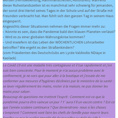
werden (Fernbedienung, Hahnmanschetten, Autotüren). Während
dieser Ruhestandszeiten ist es manchmal sehr schwierig für jemanden,
der sonst drei Viertel seines Tages in der Schule und auf der Straße mit
Freunden verbracht hat. Man fühlt sich den ganzen Tag in seinem Haus
eingesperrt.
Angesichts dieser Situationen nehmen die Fragen immer mehr zu:
– Könnte es sein, dass die Pandemie bald den blauen Planeten verlässt?
– Wird es zu einer globalen Währungskrise kommen?
– Und inwiefern ist das Leben der WÖCHENTLICHEN Lohnarbeiter
betroffen? Wie ergeht es den Straßenkindern?
(vom Präsidenten des Deutschclubs am Lycée Valdiodio NDiaye in
Kaolack)
Le Covid-19 est une maladie très contagieuse et il tue rapidement et j’en
suis bien consciente. Pour le moment je n’ai aucun problème avec le
confinement, je ne sors que pour aller à la boutique et j’essaie de me
conformer aux mesures d’hygiènes déclinées par le ministère de la santé :
se laver régulièrement les mains, rester à la maison, ne pas donner les
mains pour saluer.
Beaucoup de questions me trottent l’esprit : Comment est-ce que la
pandémie pourra être vaincue un jour ? Y´aura t’il un vaccin contre ? Est-ce
que l’année scolaire continuera ? Que deviendrons- nous si les choses
s’empirent ? Comment vont faire les chefs de famille pour nourrir leurs
familles vu que le préfet interdit dit de travailler au delà de 14h ?