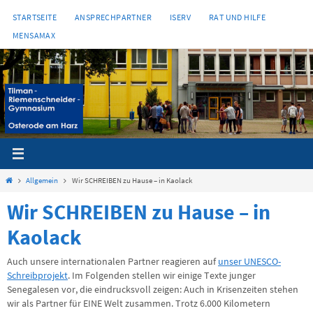
Zum
STARTSEITE
ANSPRECHPARTNER
ISERV
RAT UND HILFE
Inhalt
MENSAMAX
springen
Start
Allgemein
Wir SCHREIBEN zu Hause – in Kaolack
Wir SCHREIBEN zu Hause – in
Kaolack
Auch unsere internationalen Partner reagieren auf
unser UNESCO-
Schreibprojekt
. Im Folgenden stellen wir einige Texte junger
Senegalesen vor, die eindrucksvoll zeigen: Auch in Krisenzeiten stehen
wir als Partner für EINE Welt zusammen. Trotz 6.000 Kilometern