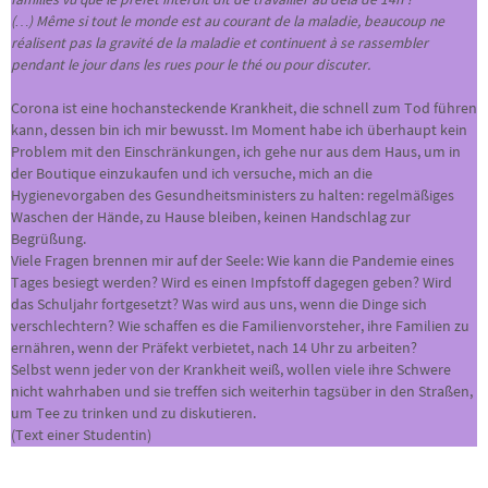
(…) Même si tout le monde est au courant de la maladie, beaucoup ne
réalisent pas la gravité de la maladie et continuent à se rassembler
pendant le jour dans les rues pour le thé ou pour discuter.
Corona ist eine hochansteckende Krankheit, die schnell zum Tod führen
kann, dessen bin ich mir bewusst. Im Moment habe ich überhaupt kein
Problem mit den Einschränkungen, ich gehe nur aus dem Haus, um in
der Boutique einzukaufen und ich versuche, mich an die
Hygienevorgaben des Gesundheitsministers zu halten: regelmäßiges
Waschen der Hände, zu Hause bleiben, keinen Handschlag zur
Begrüßung.
Viele Fragen brennen mir auf der Seele: Wie kann die Pandemie eines
Tages besiegt werden? Wird es einen Impfstoff dagegen geben? Wird
das Schuljahr fortgesetzt? Was wird aus uns, wenn die Dinge sich
verschlechtern? Wie schaffen es die Familienvorsteher, ihre Familien zu
ernähren, wenn der Präfekt verbietet, nach 14 Uhr zu arbeiten?
Selbst wenn jeder von der Krankheit weiß, wollen viele ihre Schwere
nicht wahrhaben und sie treffen sich weiterhin tagsüber in den Straßen,
um Tee zu trinken und zu diskutieren.
(Text einer Studentin)