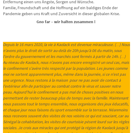
Entfernung einen uns Ängste, Sorgen und Wünsche.
Familie, Freundschaft und die Hoffnung auf ein baldiges Ende der
Pandemie geben uns Kraft und Zuversicht in dieser globalen Krise.
Gno far – wir halten zusammen !
Depuis le 16 mars 2020, la vie à Kaolack est devenue miraculeuse. (…) Nous
n’avons plus le droit de sortir au-delà de 20h jusqu’à 06 du matin, sous
l’ordre du gouvernement et les marchés sont fermés à partir de 14h. (…)
Au niveau de Kaolack, nous n’avons pas encore enregistré un seul cas, mais
le confinement s’avère très respecté par la population. Les jeunes comme
moi ne sortent apparemment plus, même dans la journée, si ce n’est pas
une urgence. Nous restons à la maison pour ne pas avoir de contact à
l’extérieur afin de participer au combat contre le virus et sauver notre
peau. Aujourd’hui le confinement a pas mal de choses positives en nous
permettant de rester beaucoup plus de temps avec la famille. Maintenant
nous passons tout le temps ensemble, nous organisons des jeux éducatifs,
et chaque jour nous faisons du sport ensemble sur la terrasse. Néanmoins
nous recevons souvent des visites de nos voisins ce qui est souciant, car au
Sénégal la cohabitation, les visites de courtoisie pèsent lourd sur les règles
sociales. Je crois aux miracles qui ont protégé la région de Kaolack jusqu’à