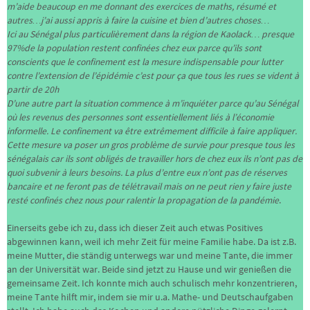
m’aide beaucoup en me donnant des exercices de maths, résumé et
autres…j’ai aussi appris à faire la cuisine et bien d’autres choses…
Ici au Sénégal plus particulièrement dans la région de Kaolack… presque
97%de la population restent confinées chez eux parce qu’ils sont
conscients que le confinement est la mesure indispensable pour lutter
contre l’extension de l’épidémie c’est pour ça que tous les rues se vident à
partir de 20h
D’une autre part la situation commence à m’inquiéter parce qu’au Sénégal
où les revenus des personnes sont essentiellement liés à l’économie
informelle. Le confinement va être extrêmement difficile à faire appliquer.
Cette mesure va poser un gros problème de survie pour presque tous les
sénégalais car ils sont obligés de travailler hors de chez eux ils n’ont pas de
quoi subvenir à leurs besoins. La plus d’entre eux n’ont pas de réserves
bancaire et ne feront pas de télétravail mais on ne peut rien y faire juste
resté confinés chez nous pour ralentir la propagation de la pandémie
.
Einerseits gebe ich zu, dass ich dieser Zeit auch etwas Positives
abgewinnen kann, weil ich mehr Zeit für meine Familie habe. Da ist z.B.
meine Mutter, die ständig unterwegs war und meine Tante, die immer
an der Universität war. Beide sind jetzt zu Hause und wir genießen die
gemeinsame Zeit. Ich konnte mich auch schulisch mehr konzentrieren,
meine Tante hilft mir, indem sie mir u.a. Mathe- und Deutschaufgaben