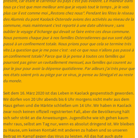
présent, car étant le carrefour du pays c’est pas évident. Le malheur dans
tous ça c’est que mon meilleur ami que je voyais tout le temps , je le vois
plus car il est comme moi „Restons chez nous“. Pendant les fêtes le réseau
des Alumnis du pont Kaolack-Osterode avions des activités au niveau de la
commune, mais maintenant c’est reporté à une date ultérieure ; sans
oublier le voyage d’échange qui devait se faire entre ces deux commune.
Nous pensons chaque jour à nos familles Osterodiennes qui eux sont déjà
passé à un confinement totale. Nous prions pour que cela se termine très
vite.La question que je me pose c’est : est-ce que nous n’allons pas passé à
un confinement totale? Parce que là je pense à toutes ces familles qui
pourront pas gérer un ravitaillement mensuel, aux familles qui courent au
jour le jour pour avoir la dépense quotidienne. Par ailleurs j’ai très peur que
nos états soient pris au piège par ce virus, je pense au Sénégal et au reste
du monde.
Seit dem 16. März 2020 ist das Leben in Kaolack gespenstisch geworden.
Wir dürfen von 20 Uhr abends bis 6 Uhr morgens nicht mehr aus dem
Haus gehen und die Märkte schließen um 14 Uhr. Wir haben in Kaolack
zwar noch keinen offiziell registrierten Fall, aber die Bevölkerung hält
sich sehr strikt an die Anweisungen. Jugendliche wie ich gehen kaum
mehr raus, selbst am Tag nur, wenn es absolut dringend ist. Wir bleiben
zu Hause, um keinen Kontakt mit anderen zu haben und so unseren
Beitrag im Kampf gegen das Virus zu leisten. All das hat auch gute