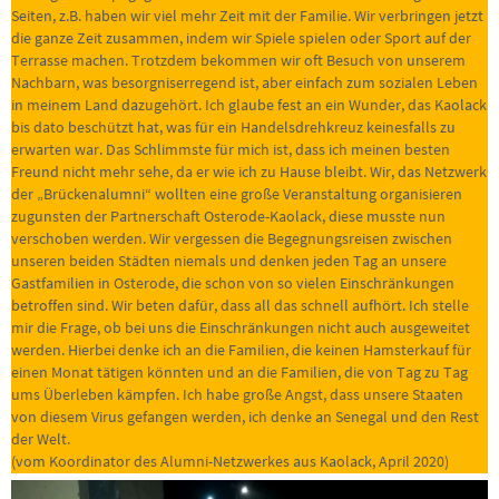
Seiten, z.B. haben wir viel mehr Zeit mit der Familie. Wir verbringen jetzt
die ganze Zeit zusammen, indem wir Spiele spielen oder Sport auf der
Terrasse machen. Trotzdem bekommen wir oft Besuch von unserem
Nachbarn, was besorgniserregend ist, aber einfach zum sozialen Leben
in meinem Land dazugehört. Ich glaube fest an ein Wunder, das Kaolack
bis dato beschützt hat, was für ein Handelsdrehkreuz keinesfalls zu
erwarten war. Das Schlimmste für mich ist, dass ich meinen besten
Freund nicht mehr sehe, da er wie ich zu Hause bleibt. Wir, das Netzwerk
der „Brückenalumni“ wollten eine große Veranstaltung organisieren
zugunsten der Partnerschaft Osterode-Kaolack, diese musste nun
verschoben werden. Wir vergessen die Begegnungsreisen zwischen
unseren beiden Städten niemals und denken jeden Tag an unsere
Gastfamilien in Osterode, die schon von so vielen Einschränkungen
betroffen sind. Wir beten dafür, dass all das schnell aufhört. Ich stelle
mir die Frage, ob bei uns die Einschränkungen nicht auch ausgeweitet
werden. Hierbei denke ich an die Familien, die keinen Hamsterkauf für
einen Monat tätigen könnten und an die Familien, die von Tag zu Tag
ums Überleben kämpfen. Ich habe große Angst, dass unsere Staaten
von diesem Virus gefangen werden, ich denke an Senegal und den Rest
der Welt.
(vom Koordinator des Alumni-Netzwerkes aus Kaolack, April 2020)