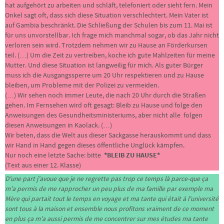
hat aufgehört zu arbeiten und schläft, telefoniert oder sieht fern. Mein
Onkel sagt oft, dass sich diese Situation verschlechtert. Mein Vater ist
auf Gambia beschränkt. Die Schließung der Schulen bis zum 11. Mai ist
für uns unvorstellbar. Ich frage mich manchmal sogar, ob das Jahr nicht
verloren sein wird. Trotzdem nehmen wir zu Hause an Förderkursen
teil. (…) Um die Zeit zu vertreiben, koche ich gute Mahlzeiten für meine
Mutter. Und diese Situation ist langweilig für mich. Als guter Bürger
muss ich die Ausgangssperre um 20 Uhr respektieren und zu Hause
bleiben, um Probleme mit der Polizei zu vermeiden.
(…) Wir sehen noch immer Leute, die nach 20 Uhr durch die Straßen
gehen. Im Fernsehen wird oft gesagt: Bleib zu Hause und folge den
Anweisungen des Gesundheitsministeriums, aber nicht alle folgen
diesen Anweisungen in Kaolack. (…)
Wir beten, dass die Welt aus dieser Sackgasse herauskommt und dass
wir Hand in Hand gegen dieses öffentliche Unglück kämpfen.
Nur noch eine letzte Sache: bitte
*BLEIB ZU HAUSE*
(Text aus einer 12. Klasse)
D’une part j’avoue que je ne regrette pas trop ce temps là parce-que ça
m’a permis de me rapprocher un peu plus de ma famille par exemple ma
Mère qui partait tout le temps en voyage et ma tante qui était à l’université
sont tous à la maison et ensemble nous profitons vraiment de ce moment
en plus ça m’a aussi permis de me concentrer sur mes études ma tante