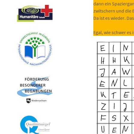
dann ein Spaziergan
zwitschern und die 
Da ist es wieder. Da
Egal, wie schwer es i