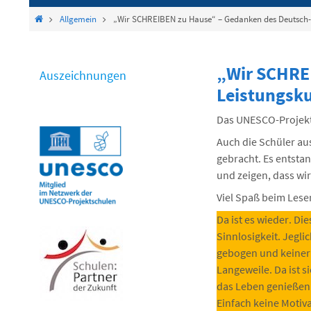
springen
Start
Allgemein
„Wir SCHREIBEN zu Hause“ – Gedanken des Deutsch-
„Wir SCHRE
Auszeichnungen
Leistungsk
Das UNESCO-Projekt
Auch die Schüler au
gebracht. Es entsta
und zeigen, dass wir
Viel Spaß beim Lese
Da ist es wieder. Di
Sinnlosigkeit. Jegli
gebogen und keiner
Langeweile. Da ist 
das Leben genieße
Einfach keine Motiva