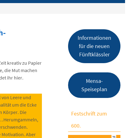
h-
Informationen
für die neuen
Fünftklässler
it kreativ zu Papier
te, die Mut machen
et ihr hier.
Mensa-
Speiseplan
hl von Leere und
alität um die Ecke
 Körper. Die
Festschrift zum
 tun…Herumgammeln,
600.
erschwenden.
e Motivation. Aber