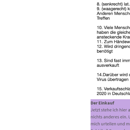
Der Einkauf
Jetzt stehe ich hier
nichts anderes ein.
mich urteilen und m