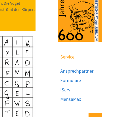
n. Die Vögel
chströmt den Körper.
Service
Ansprechpartner
Formulare
IServ
MensaMax
Suchen