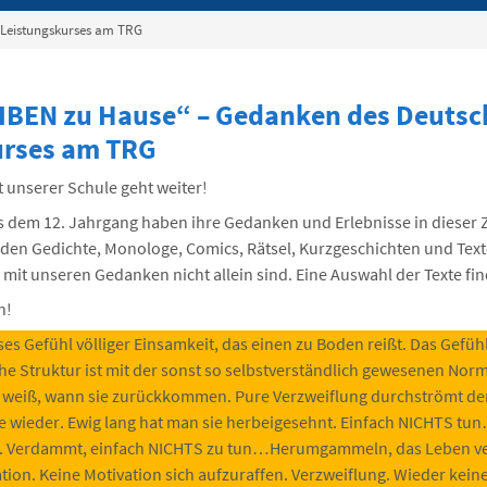
Leistungskurses am TRG
IBEN zu Hause“ – Gedanken des Deutsc
urses am TRG
 unserer Schule geht weiter!
s dem 12. Jahrgang haben ihre Gedanken und Erlebnisse in dieser Ze
nden Gedichte, Monologe, Comics, Rätsel, Kurzgeschichten und Tex
 mit unseren Gedanken nicht allein sind. Eine Auswahl der Texte find
n!
eses Gefühl völliger Einsamkeit, das einen zu Boden reißt. Das Gefü
che Struktur ist mit der sonst so selbstverständlich gewesenen Norm
 weiß, wann sie zurückkommen. Pure Verzweiflung durchströmt den
sie wieder. Ewig lang hat man sie herbeigesehnt. Einfach NICHTS
n. Verdammt, einfach NICHTS zu tun…Herumgammeln, das Leben v
tion. Keine Motivation sich aufzuraffen. Verzweiflung. Wieder kein