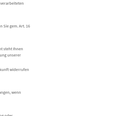
 verarbeiteten
 Sie gem. Art. 16
t steht Ihnen
lung unserer
ukunft widerrufen
langen, wenn
ng oder