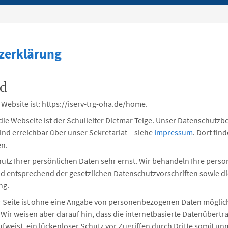
zerklärung
nd
 Website ist: https://iserv-trg-oha.de/home.
die Webseite ist der Schulleiter Dietmar Telge. Unser Datenschutzbe
ind erreichbar über unser Sekretariat – siehe
Impressum
. Dort fin
en.
utz Ihrer persönlichen Daten sehr ernst. Wir behandeln Ihre per
nd entsprechend der gesetzlichen Datenschutzvorschriften sowie d
ng.
 Seite ist ohne eine Angabe von personenbezogenen Daten möglich
 Wir weisen aber darauf hin, dass die internetbasierte Datenübert
fweist, ein lückenloser Schutz vor Zugriffen durch Dritte somit unm