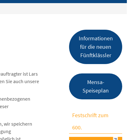
Informationen
für die neuen
Fünftklässler
auftragter ist Lars
den Sie auch unsere
Mensa-
Speiseplan
sonenbezogenen
ieser
Festschrift zum
, wir speichern
600.
ragung
öglich ist.