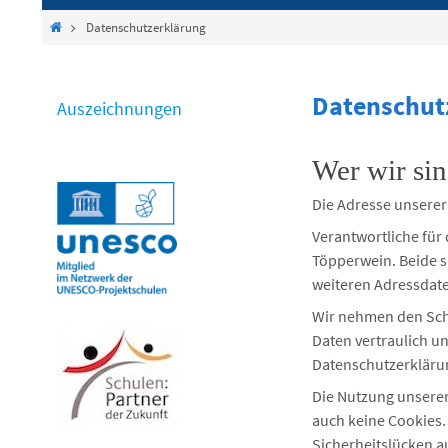
springen
Start
Datenschutzerklärung
Datenschut
Auszeichnungen
Wer wir si
Die Adresse unserer
Verantwortliche für 
Töpperwein. Beide s
weiteren Adressdat
Wir nehmen den Sch
Daten vertraulich u
Datenschutzerkläru
Die Nutzung unserer
auch keine Cookies.
Sicherheitslücken au