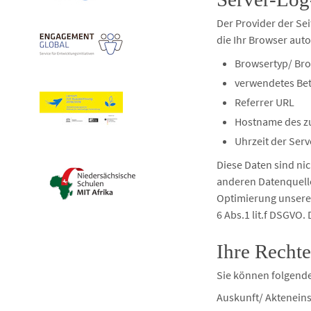
Der Provider der Se
die Ihr Browser auto
Browsertyp/ Br
verwendetes Be
Referrer URL
Hostname des z
Uhrzeit der Ser
Diese Daten sind n
anderen Datenquell
Optimierung unserer
6 Abs.1 lit.f DSGVO.
Ihre Rechte
Sie können folgend
Auskunft/ Akteneins