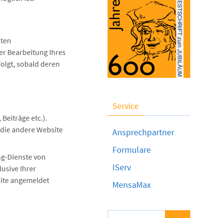
lten
r Bearbeitung Ihres
olgt, sobald deren
Service
Beiträge etc.).
 die andere Website
Ansprechpartner
Formulare
ng-Dienste von
IServ
lusive Ihrer
site angemeldet
MensaMax
Suchen