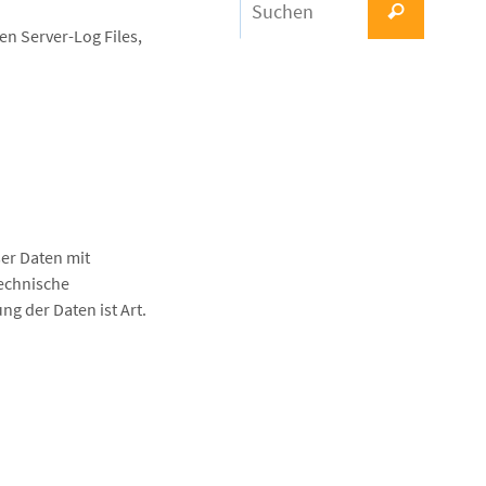
Suchen
nach:
en Server-Log Files,
er Daten mit
echnische
g der Daten ist Art.