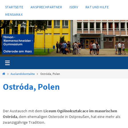
Zum
STARTSEITE
ANSPRECHPARTNER
ISERV
RAT UND HILFE
Inhalt
MENSAMAX
springen
Start
Auslandskontakte
Ostróda, Polen
Ostróda, Polen
Der Austausch mit dem
Liceum Ogólnoksztalcace im masurischen
Ostróda
, dem ehemaligen Osterode in Ostpreußen, hat eine mehr als
zwanzigjährige Tradition.