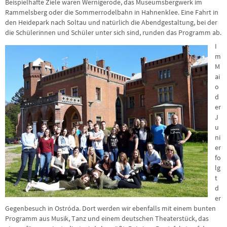
Beispielhafte Ziele waren Wernigerode, das Museumsbergwerk im
Rammelsberg oder die Sommerrodelbahn in Hahnenklee. Eine Fahrt in
den Heidepark nach Soltau und natürlich die Abendgestaltung, bei der
die Schülerinnen und Schüler unter sich sind, runden das Programm ab.
I
m
M
ai
o
d
er
J
u
ni
er
fo
lg
t
d
er
Gegenbesuch in Ostróda. Dort werden wir ebenfalls mit einem bunten
Programm aus Musik, Tanz und einem deutschen Theaterstück, das