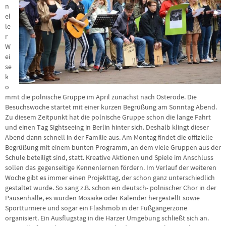
n
el
le
r
W
ei
se
k
o
mmt die polnische Gruppe im April zunächst nach Osterode. Die
Besuchswoche startet mit einer kurzen Begrüßung am Sonntag Abend.
Zu diesem Zeitpunkt hat die polnische Gruppe schon die lange Fahrt
und einen Tag Sightseeing in Berlin hinter sich. Deshalb klingt dieser
Abend dann schnell in der Familie aus. Am Montag findet die offizielle
Begrüßung mit einem bunten Programm, an dem viele Gruppen aus der
Schule beteiligt sind, statt. Kreative Aktionen und Spiele im Anschluss
sollen das gegenseitige Kennenlernen fördern. Im Verlauf der weiteren
Woche gibt es immer einen Projekttag, der schon ganz unterschiedlich
gestaltet wurde. So sang z.B. schon ein deutsch- polnischer Chor in der
Pausenhalle, es wurden Mosaike oder Kalender hergestellt sowie
Sportturniere und sogar ein Flashmob in der Fußgängerzone
organisiert. Ein Ausflugstag in die Harzer Umgebung schließt sich an.