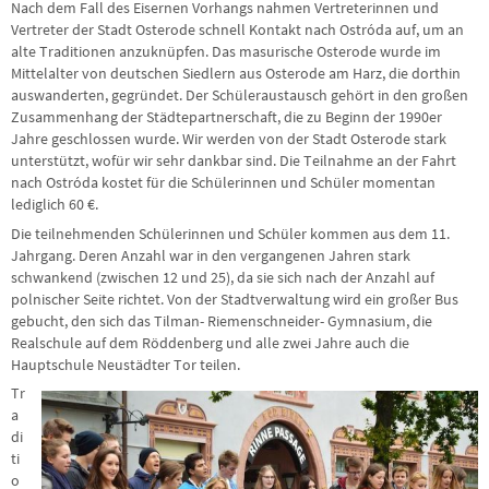
Nach dem Fall des Eisernen Vorhangs nahmen Vertreterinnen und
Vertreter der Stadt Osterode schnell Kontakt nach Ostróda auf, um an
alte Traditionen anzuknüpfen. Das masurische Osterode wurde im
Mittelalter von deutschen Siedlern aus Osterode am Harz, die dorthin
auswanderten, gegründet. Der Schüleraustausch gehört in den großen
Zusammenhang der Städtepartnerschaft, die zu Beginn der 1990er
Jahre geschlossen wurde. Wir werden von der Stadt Osterode stark
unterstützt, wofür wir sehr dankbar sind. Die Teilnahme an der Fahrt
nach Ostróda kostet für die Schülerinnen und Schüler momentan
lediglich 60 €.
Die teilnehmenden Schülerinnen und Schüler kommen aus dem 11.
Jahrgang. Deren Anzahl war in den vergangenen Jahren stark
schwankend (zwischen 12 und 25), da sie sich nach der Anzahl auf
polnischer Seite richtet. Von der Stadtverwaltung wird ein großer Bus
gebucht, den sich das Tilman- Riemenschneider- Gymnasium, die
Realschule auf dem Röddenberg und alle zwei Jahre auch die
Hauptschule Neustädter Tor teilen.
Tr
a
di
ti
o