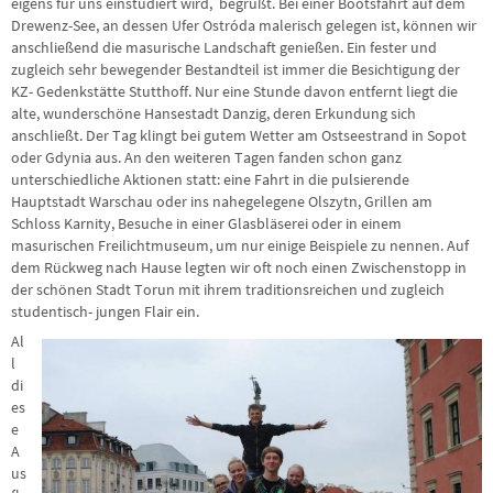
eigens für uns einstudiert wird,
begrüßt. Bei einer Bootsfahrt auf dem
Drewenz-See, an dessen Ufer Ostróda malerisch gelegen ist, können wir
anschließend die masurische Landschaft genießen. Ein fester und
zugleich sehr bewegender Bestandteil ist immer die Besichtigung der
KZ- Gedenkstätte Stutthoff. Nur eine Stunde davon entfernt liegt die
alte, wunderschöne Hansestadt Danzig, deren Erkundung sich
anschließt. Der Tag klingt bei gutem Wetter am Ostseestrand in Sopot
oder Gdynia aus. An den weiteren Tagen fanden schon ganz
unterschiedliche Aktionen statt: eine Fahrt in die pulsierende
Hauptstadt Warschau oder ins nahegelegene Olszytn, Grillen am
Schloss Karnity, Besuche in einer Glasbläserei oder in einem
masurischen Freilichtmuseum, um nur einige Beispiele zu nennen. Auf
dem Rückweg nach Hause legten wir oft noch einen Zwischenstopp in
der schönen Stadt Torun mit ihrem traditionsreichen und zugleich
studentisch- jungen Flair ein.
Al
l
di
es
e
A
us