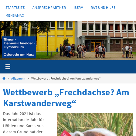
Zum
STARTSEITE
ANSPRECHPARTNER
ISERV
RAT UND HILFE
Inhalt
MENSAMAX
springen
Start
Allgemein
Wettbewerb „Frechdachse? Am Karstwanderweg“
Wettbewerb „Frechdachse? Am
Karstwanderweg“
Das Jahr 2021 ist das
internationale Jahr für
Höhlen und Karst. Aus
diesem Grund hat der