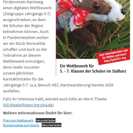
Förderverein Karstweg
einen digitalen Wettbewerb
(Zielgruppe Jahrgänge 5-7)
ausgeschrieben, an dem
die Schulen der Region
teilnehmen können. Auch
in Pandemiezeiten wollen
wir ein Stück Normalität
schaffen und euch zu der
Teilnahme an diesem
Wettbewerb ermutigen,
denn leider mussten
unsere jährlichen
Karstaktivitäten für die
Jahrgänge 5-7 (u.a. Besuch HEZ, Karstwanderung) bereits 2020
ausfallen.
Falls ihr Interesse habt, wendet euch bitte an Herrn Theele
(
till.theele@iserv-trg-oha.de
).
Weitere Informationen findet ihr hier:
Flyer zum Wettbewerb
Herunterladen
Wissenswertes zum Dachs
Herunterladen