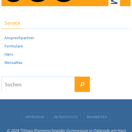
Service
Ansprechpartner
Formulare
IServ
MensaMax
Suchen
Suchen
nach:
IMPRESSUM
DATENSCHUTZ
BEARBEITEN
© 2024 Tilman Riemenschneider Gymnasium in Osterode am Harz