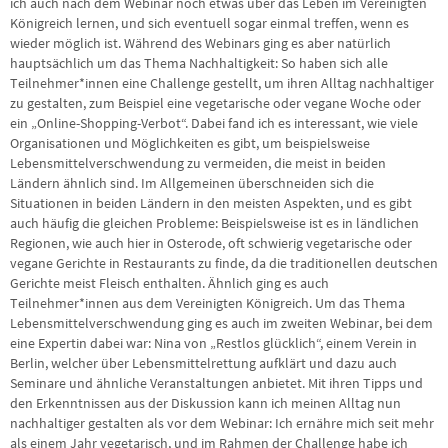
ich auch nach dem Webinar noch etwas über das Leben im Vereinigten
Königreich lernen, und sich eventuell sogar einmal treffen, wenn es
wieder möglich ist. Während des Webinars ging es aber natürlich
hauptsächlich um das Thema Nachhaltigkeit: So haben sich alle
Teilnehmer*innen eine Challenge gestellt, um ihren Alltag nachhaltiger
zu gestalten, zum Beispiel eine vegetarische oder vegane Woche oder
ein „Online-Shopping-Verbot“. Dabei fand ich es interessant, wie viele
Organisationen und Möglichkeiten es gibt, um beispielsweise
Lebensmittelverschwendung zu vermeiden, die meist in beiden
Ländern ähnlich sind. Im Allgemeinen überschneiden sich die
Situationen in beiden Ländern in den meisten Aspekten, und es gibt
auch häufig die gleichen Probleme: Beispielsweise ist es in ländlichen
Regionen, wie auch hier in Osterode, oft schwierig vegetarische oder
vegane Gerichte in Restaurants zu finde, da die traditionellen deutschen
Gerichte meist Fleisch enthalten. Ähnlich ging es auch
Teilnehmer*innen aus dem Vereinigten Königreich. Um das Thema
Lebensmittelverschwendung ging es auch im zweiten Webinar, bei dem
eine Expertin dabei war: Nina von „Restlos glücklich“, einem Verein in
Berlin, welcher über Lebensmittelrettung aufklärt und dazu auch
Seminare und ähnliche Veranstaltungen anbietet. Mit ihren Tipps und
den Erkenntnissen aus der Diskussion kann ich meinen Alltag nun
nachhaltiger gestalten als vor dem Webinar: Ich ernähre mich seit mehr
als einem Jahr vegetarisch, und im Rahmen der Challenge habe ich