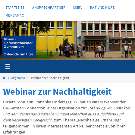
Zum
STARTSEITE
ANSPRECHPARTNER
ISERV
RAT UND HILFE
Inhalt
MENSAMAX
springen
Start
Allgemein
Webinar zur Nachhaltigkeit
Webinar zur Nachhaltigkeit
Unsere Schülerin Franziska Lindert (Jg. 12) hat an einem Webinar der
UK-German Connection, einer Organisation zur
„Stärkung von Kontakten
und dem Verständnis zwischen jungen Menschen aus Deutschland und
dem Vereinigten Königreich“
, zum Thema „Nachhaltige Ernährung“
teilgenommen. In ihrem interessanten Artikel berichtet sie von ihren
Erfahrungen: