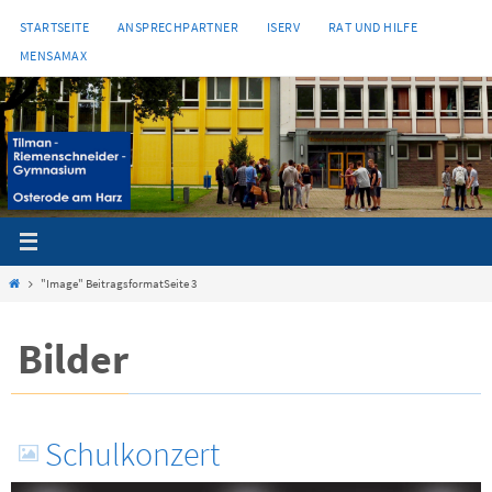
Zum
STARTSEITE
ANSPRECHPARTNER
ISERV
RAT UND HILFE
Inhalt
MENSAMAX
springen
Start
"Image" Beitragsformat
Seite 3
Bilder
Schulkonzert