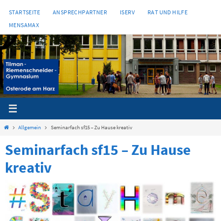
Zum
STARTSEITE
ANSPRECHPARTNER
ISERV
RAT UND HILFE
Inhalt
MENSAMAX
springen
Start
Allgemein
Seminarfach sf15 – Zu Hause kreativ
Seminarfach sf15 – Zu Hause
kreativ