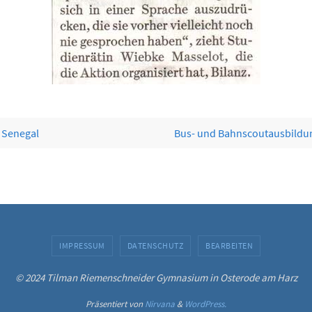
 Senegal
Bus- und Bahnscoutausbild
IMPRESSUM
DATENSCHUTZ
BEARBEITEN
© 2024 Tilman Riemenschneider Gymnasium in Osterode am Harz
Präsentiert von
Nirvana
&
WordPress.