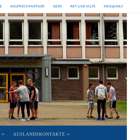
TE
ANSPRECHPARTNER
ISERV
RAT UND HILFE
MENSAMAX
AUSLANDSKONTAKTE