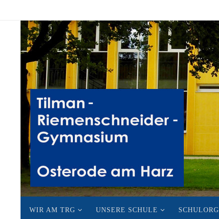
Zum
Inhalt
springen
Zum
WIR AM TRG
UNSERE SCHULE
SCHULORG
Inhalt