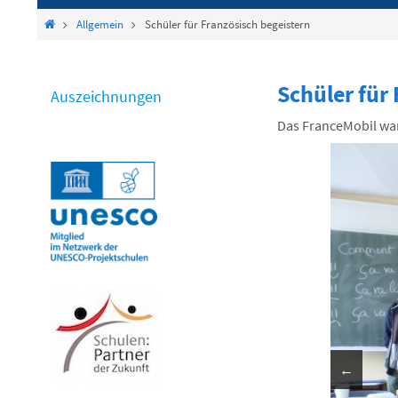
springen
Start
Allgemein
Schüler für Französisch begeistern
Schüler für
Auszeichnungen
Das FranceMobil war
←