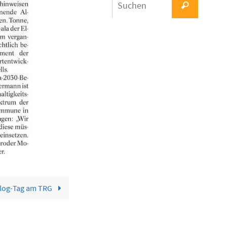
Suchen
nach:
alog-Tag am TRG