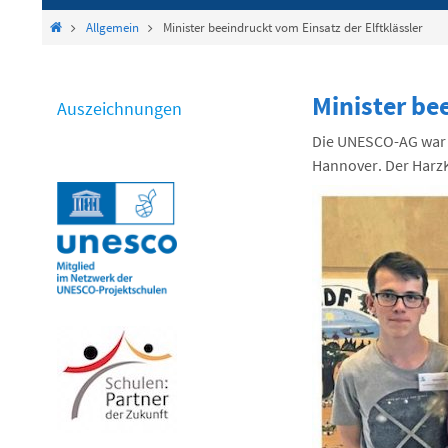
springen
Start
Allgemein
Minister beeindruckt vom Einsatz der Elftklässler
Minister be
Auszeichnungen
Die UNESCO-AG war 
Hannover. Der HarzKu