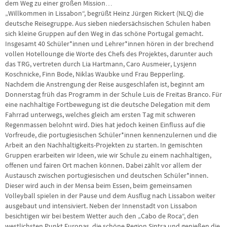
dem Weg zu einer großen Mission…
„Willkommen in Lissabon“, begrüßt Heinz Jürgen Rickert (NLQ) die
deutsche Reisegruppe. Aus sieben niedersächsischen Schulen haben
sich kleine Gruppen auf den Weg in das schöne Portugal gemacht.
Insgesamt 40 Schüler*innen und Lehrer*innen hören in der brechend
vollen Hotellounge die Worte des Chefs des Projektes, darunter auch
das TRG, vertreten durch Lia Hartmann, Caro Ausmeier, Lysjenn
Koschnicke, Finn Bode, Niklas Waubke und Frau Bepperling.
Nachdem die Anstrengung der Reise ausgeschlafen ist, beginnt am
Donnerstag früh das Programm in der Schule Luis de Freitas Branco. Für
eine nachhaltige Fortbewegung ist die deutsche Delegation mit dem
Fahrrad unterwegs, welches gleich am ersten Tag mit schweren
Regenmassen belohnt wird. Dies hat jedoch keinen Einfluss auf die
Vorfreude, die portugiesischen Schüler*innen kennenzulernen und die
Arbeit an den Nachhaltigkeits-Projekten zu starten. In gemischten
Gruppen erarbeiten wir Ideen, wie wir Schule zu einem nachhaltigen,
offenen und fairen Ort machen können. Dabei zählt vor allem der
Austausch zwischen portugiesischen und deutschen Schüler*innen.
Dieser wird auch in der Mensa beim Essen, beim gemeinsamen
Volleyball spielen in der Pause und dem Ausflug nach Lissabon weiter
ausgebaut und intensiviert. Neben der Innenstadt von Lissabon
besichtigen wir bei bestem Wetter auch den „Cabo de Roca“, den
westlichsten Punkt Europas, die schöne Region Sintra und genießen die