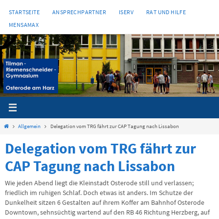
Zum
STARTSEITE
ANSPRECHPARTNER
ISERV
RAT UND HILFE
Inhalt
MENSAMAX
springen
Start
Allgemein
Delegation vom TRG fährt zur CAP Tagung nach Lissabon
Delegation vom TRG fährt zur
CAP Tagung nach Lissabon
Wie jeden Abend liegt die Kleinstadt Osterode still und verlassen;
friedlich im ruhigen Schlaf. Doch etwas ist anders. Im Schutze der
Dunkelheit sitzen 6 Gestalten auf ihrem Koffer am Bahnhof Osterode
Downtown, sehnsüchtig wartend auf den RB 46 Richtung Herzberg, auf