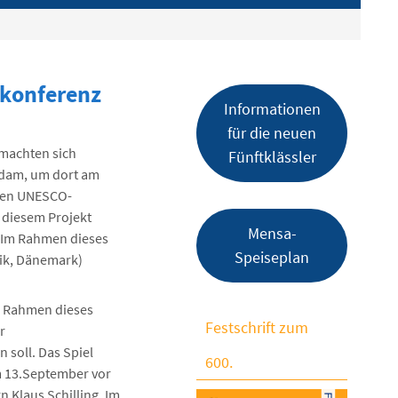
skonferenz
Informationen
für die neuen
machten sich
Fünftklässler
sdam, um dort am
nden UNESCO-
n diesem Projekt
Mensa-
. Im Rahmen dieses
Speiseplan
lik, Dänemark)
m Rahmen dieses
Festschrift zum
r
 soll. Das Spiel
600.
m 13.September vor
 Klaus Schilling. Im