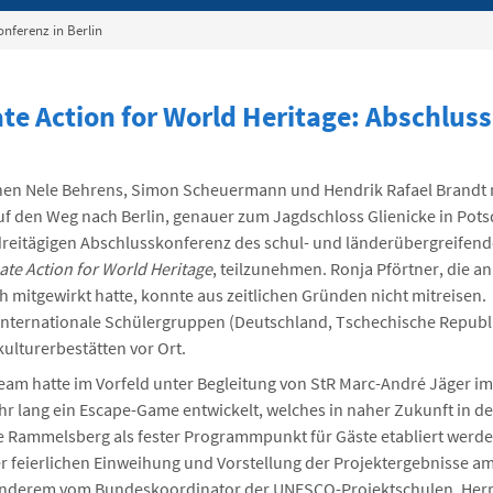
nferenz in Berlin
te Action for World Heritage: Abschlus
nen Nele Behrens, Simon Scheuermann und Hendrik Rafael Brandt 
f den Weg nach Berlin, genauer zum Jagdschloss Glienicke in Pot
dreitägigen Abschlusskonferenz des schul- und länderübergreife
te Action for World Heritage
, teilzunehmen. Ronja Pförtner, die a
h mitgewirkt hatte, konnte aus zeitlichen Gründen nicht mitreisen
 internationale Schülergruppen (Deutschland, Tschechische Repub
ulturerbestätten vor Ort.
am hatte im Vorfeld unter Begleitung von StR Marc-André Jäger i
hr lang ein Escape-Game entwickelt, welches in naher Zukunft in de
e Rammelsberg als fester Programmpunkt für Gäste etabliert werden
er feierlichen Einweihung und Vorstellung der Projektergebnisse a
 anderem vom Bundeskoordinator der UNESCO-Projektschulen, Herrn