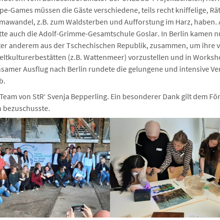
e-Games müssen die Gäste verschiedene, teils recht kniffelige, Rät
mawandel, z.B. zum Waldsterben und Aufforstung im Harz, haben.
te auch die Adolf-Grimme-Gesamtschule Goslar. In Berlin kamen n
er anderem aus der Tschechischen Republik, zusammen, um ihre vi
ltkulturerbestätten (z.B. Wattenmeer) vorzustellen und in Work
nsamer Ausflug nach Berlin rundete die gelungene und intensive V
b.
 Team von StR‘ Svenja Bepperling. Ein besonderer Dank gilt dem Fö
n bezuschusste.