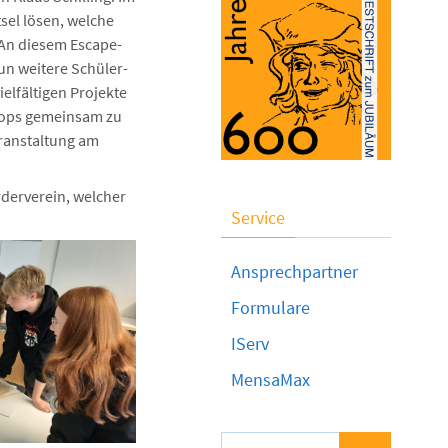
sel lösen, welche
 An diesem Escape-
un weitere Schüler-
elfältigen Projekte
shops gemeinsam zu
eranstaltung am
rderverein, welcher
Service
Ansprechpartner
Formulare
IServ
MensaMax
Suchen