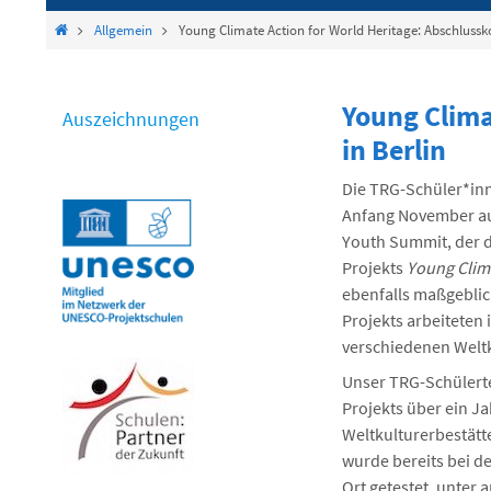
springen
Start
Allgemein
Young Climate Action for World Heritage: Abschlussko
Young Clima
Auszeichnungen
in Berlin
Die TRG-Schüler*in
Anfang November au
Youth Summit, der 
Projekts
Young Clima
ebenfalls maßgeblic
Projekts arbeiteten
verschiedenen Weltk
Unser TRG-Schülerte
Projekts über ein Ja
Weltkulturerbestätt
wurde bereits bei d
Ort getestet, unter