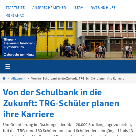
Zum
STARTSEITE
ANSPRECHPARTNER
ISERV
RAT UND HILFE
Inhalt
MENSAMAX
springen
Start
Allgemein
Von der Schulbank in die Zukunft: TRG-Schüler planen ihre Karriere
Von der Schulbank in die
Zukunft: TRG-Schüler planen
ihre Karriere
Um Orientierung im Dschungel der über 20.000 Studiengänge zu bieten,
lud das TRG rund 180 Schülerinnen und Schüler der Jahrgänge 11 bis 13