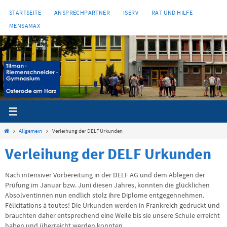
Zum
STARTSEITE
ANSPRECHPARTNER
ISERV
RAT UND HILFE
Inhalt
MENSAMAX
springen
Start
Allgemein
Verleihung der DELF Urkunden
Verleihung der DELF Urkunden
Nach intensiver Vorbereitung in der DELF AG und dem Ablegen der
Prüfung im Januar bzw. Juni diesen Jahres, konnten die glücklichen
Absolventinnen nun endlich stolz ihre Diplome entgegennehmen.
Félicitations à toutes! Die Urkunden werden in Frankreich gedruckt und
brauchten daher entsprechend eine Weile bis sie unsere Schule erreicht
haben und überreicht werden konnten.