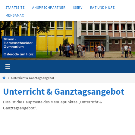
Zum
STARTSEITE
ANSPRECHPARTNER
ISERV
RAT UND HILFE
Inhalt
MENSAMAX
springen
Start
Unterricht & Ganztagsangebot
Unterricht & Ganztagsangebot
Dies ist die Hauptseite des Menuepunktes „Unterricht &
Ganztagsangebot“.