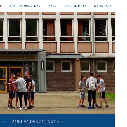
TE
ANSPRECHPARTNER
ISERV
RAT UND HILFE
MENSAMAX
AUSLANDSKONTAKTE