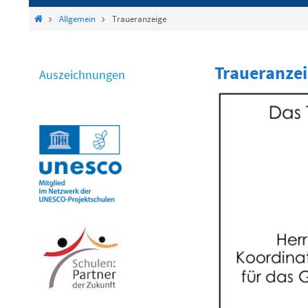
springen
Start
Allgemein
Traueranzeige
Traueranze
Auszeichnungen