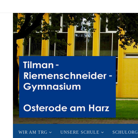
Zum
Inhalt
springen
Zum
WIR AM TRG
UNSERE SCHULE
SCHULORG
Inhalt