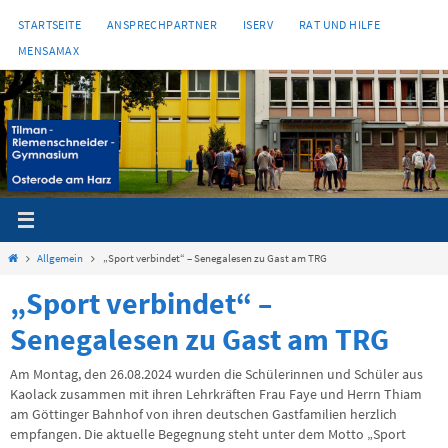
Zum
STARTSEITE
ANSPRECHPARTNER
ISERV
RAT UND HILFE
Inhalt
MENSAMAX
springen
Start
Allgemein
„Sport verbindet“ – Senegalesen zu Gast am TRG
„Sport verbindet“ –
Senegalesen zu Gast am TRG
Am Montag, den 26.08.2024 wurden die Schülerinnen und Schüler aus
Kaolack zusammen mit ihren Lehrkräften Frau Faye und Herrn Thiam
am Göttinger Bahnhof von ihren deutschen Gastfamilien herzlich
empfangen. Die aktuelle Begegnung steht unter dem Motto „Sport