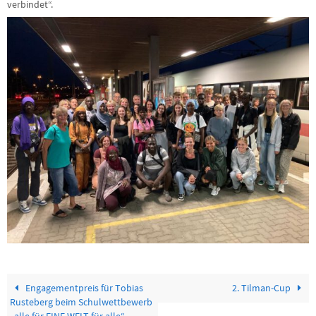
verbindet“.
Engagementpreis für Tobias
2. Tilman-Cup
Rusteberg beim Schulwettbewerb