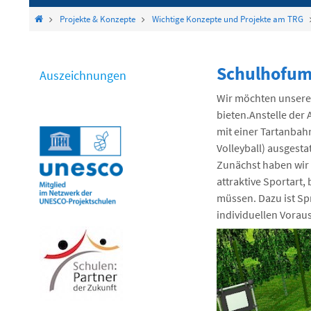
springen
Start
Projekte & Konzepte
Wichtige Konzepte und Projekte am TRG
Schulhofum
Auszeichnungen
Wir möchten unsere
bieten.Anstelle der 
mit einer Tartanbah
Volleyball) ausgesta
Zunächst haben wir 
attraktive Sportart
müssen. Dazu ist Sp
individuellen Vorau