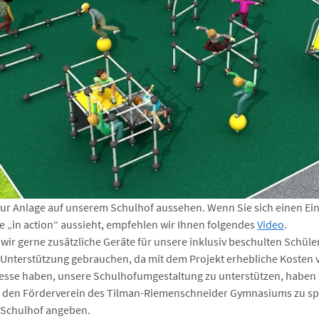
ur Anlage auf unserem Schulhof aussehen. Wenn Sie sich einen Ei
e „in action“ aussieht, empfehlen wir Ihnen folgendes
Video
.
r gerne zusätzliche Geräte für unsere inklusiv beschulten Schüler
 Unterstützung gebrauchen, da mit dem Projekt erhebliche Kosten 
esse haben, unsere Schulhofumgestaltung zu unterstützen, haben S
n den Förderverein des Tilman-Riemenschneider Gymnasiums zu sp
Schulhof angeben.