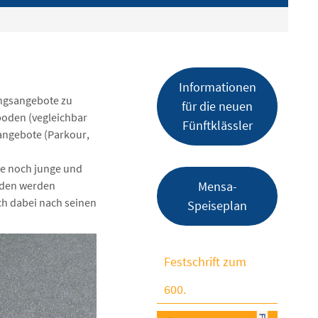
Informationen
ngsangebote zu
für die neuen
zboden (vegleichbar
Fünftklässler
angebote (Parkour,
ne noch junge und
unden werden
Mensa-
ch dabei nach seinen
Speiseplan
Festschrift zum
600.