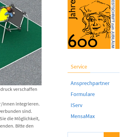
Service
Ansprechpartner
ndruck verschaffen
Formulare
/innen integrieren.
IServ
verbunden sind.
MensaMax
ie die Möglichkeit,
enden. Bitte den
Suchen