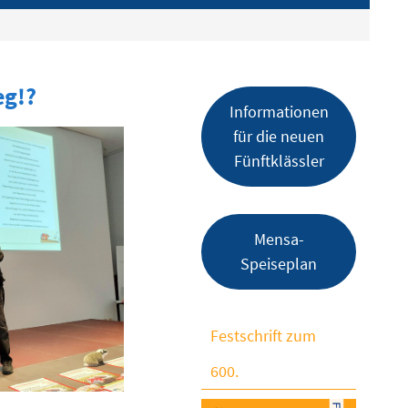
eg!?
Informationen
für die neuen
Fünftklässler
Mensa-
Speiseplan
Festschrift zum
600.