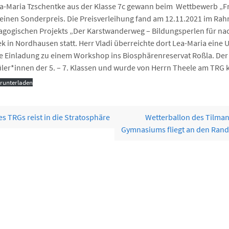
ea-Maria Tzschentke aus der Klasse 7c gewann beim Wettbewerb „
inen Sonderpreis. Die Preisverleihung fand am 12.11.2021 im Rah
agogischen Projekts „Der Karstwanderweg – Bildungsperlen für na
ek in Nordhausen statt. Herr Vladi überreichte dort Lea-Maria eine
ne Einladung zu einem Workshop ins Biosphärenreservat Roßla. De
üler*innen der 5. – 7. Klassen und wurde von Herrn Theele am TRG 
runterladen
s TRGs reist in die Stratosphäre
Wetterballon des Tilma
Gymnasiums fliegt an den Ran