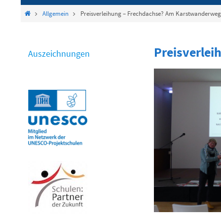
springen
Start
Allgemein
Preisverleihung – Frechdachse? Am Karstwanderweg
Preisverle
Auszeichnungen