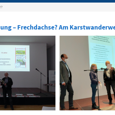
!?
ihung – Frechdachse? Am Karstwanderw