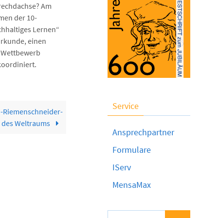
Frechdachse? Am
men der 10-
chhaltiges Lernen“
 Urkunde, einen
r Wettbewerb
koordiniert.
Service
n-Riemenschneider-
d des Weltraums
Ansprechpartner
Formulare
IServ
MensaMax
Suchen