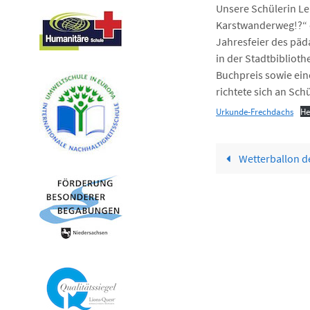
Unsere Schülerin L
Karstwanderweg!?“ e
Jahresfeier des päd
in der Stadtbiblioth
Buchpreis sowie ei
richtete sich an Sch
Urkunde-Frechdachs
He
Wetterballon de