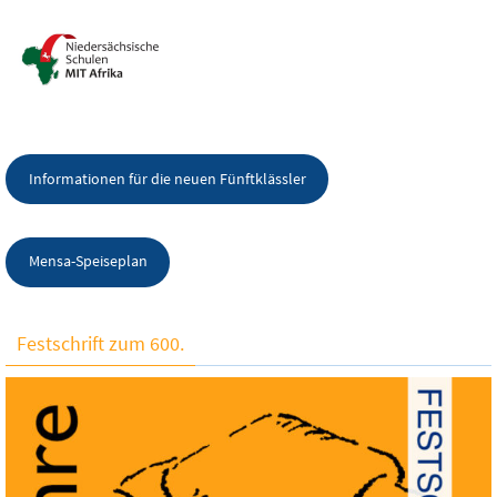
Informationen für die neuen Fünftklässler
Mensa-Speiseplan
Festschrift zum 600.