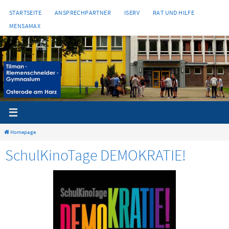
Zum
STARTSEITE
ANSPRECHPARTNER
ISERV
RAT UND HILFE
Inhalt
MENSAMAX
springen
Homepage
SchulKinoTage DEMOKRATIE!