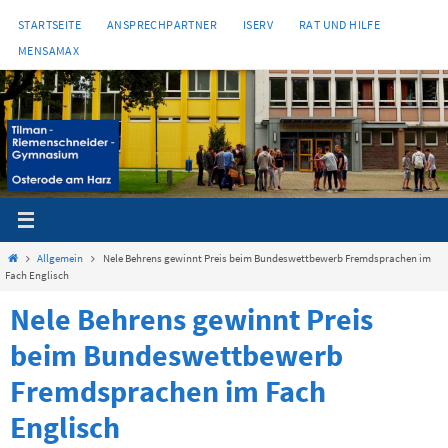
Zum
STARTSEITE
ANSPRECHPARTNER
ISERV
RAT UND HILFE
Inhalt
MENSAMAX
springen
Start
Allgemein
Nele Behrens gewinnt Preis beim Bundeswettbewerb Fremdsprachen im
Fach Englisch
Nele Behrens gewinnt Preis
beim Bundeswettbewerb
Fremdsprachen im Fach
Englisch