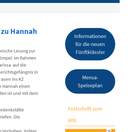
g zu Hannah
Informationen
für die neuen
nische Lesung zur
Fünftklässler
 Lömpel. Im Rahmen
arissa auf die
erichtsgefängnis in
Mensa-
Frauen ins KZ
Speiseplan
te Hannah einen
den ist und mit dem
Festschrift zum
Gedenkstätte
iefen. Die
600.
em Vorhaben, indem