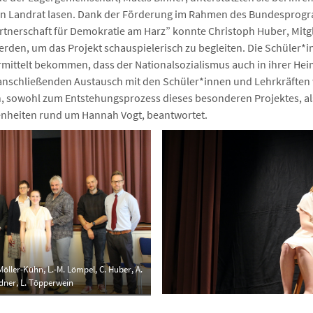
 den Landrat lasen. Dank der Förderung im Rahmen des Bundespro
rtnerschaft für Demokratie am Harz” konnte Christoph Huber, Mitgli
erden, um das Projekt schauspielerisch zu begleiten. Die Schüler*
ermittelt bekommen, dass der Nationalsozialismus auch in ihrer He
 anschließenden Austausch mit den Schüler*innen und Lehrkräfte
, sowohl zum Entstehungsprozess dieses besonderen Projektes, al
enheiten rund um Hannah Vogt, beantwortet.
 Möller-Kühn, L.-M. Lömpel, C. Huber, A.
dner, L. Töpperwein