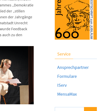
grammes „Demokratie
ed der „stillen
innen der Jahrgänge
imatstadt Unrecht
n wurde Feedback
s auch zu den
Service
Ansprechpartner
Formulare
IServ
MensaMax
Suchen