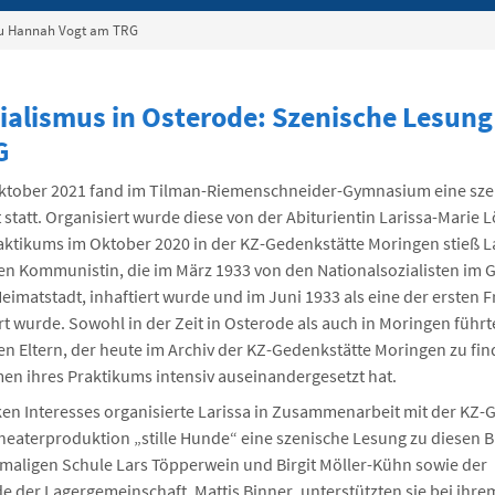
 zu Hannah Vogt am TRG
ialismus in Osterode: Szenische Lesun
G
ktober 2021 fand im Tilman-Riemenschneider-Gymnasium eine sze
statt. Organisiert wurde diese von der Abiturientin Larissa-Marie
raktikums im Oktober 2020 in der KZ-Gedenkstätte Moringen stieß L
en Kommunistin, die im März 1933 von den Nationalsozialisten im G
eimatstadt, inhaftiert wurde und im Juni 1933 als eine der ersten 
rt wurde. Sowohl in der Zeit in Osterode als auch in Moringen führ
en Eltern, der heute im Archiv der KZ-Gedenkstätte Moringen zu fin
men ihres Praktikums intensiv auseinandergesetzt hat.
ken Interesses organisierte Larissa in Zusammenarbeit mit der KZ-
eaterproduktion „stille Hunde“ eine szenische Lesung zu diesen Br
emaligen Schule Lars Töpperwein und Birgit Möller-Kühn sowie der
e der Lagergemeinschaft, Mattis Binner, unterstützten sie bei ihr