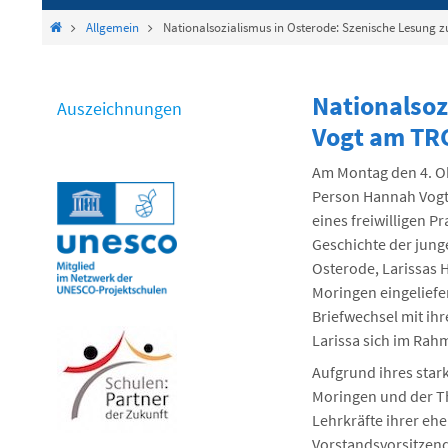
springen
Start
Allgemein
Nationalsozialismus in Osterode: Szenische Lesung
Nationalsoz
Auszeichnungen
Vogt am TR
Am Montag den 4. O
Person Hannah Vogt 
eines freiwilligen P
Geschichte der jung
Osterode, Larissas H
Moringen eingeliefe
Briefwechsel mit ihr
Larissa sich im Rah
Aufgrund ihres star
Moringen und der Th
Lehrkräfte ihrer eh
Vorstandsvorsitzend