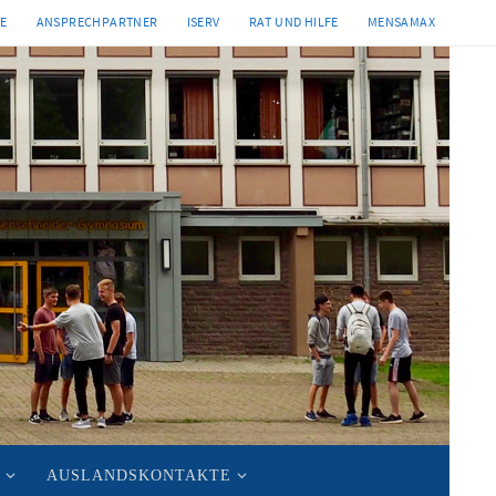
TE
ANSPRECHPARTNER
ISERV
RAT UND HILFE
MENSAMAX
AUSLANDSKONTAKTE