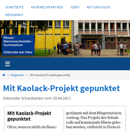
Zum
STARTSEITE
ANSPRECHPARTNER
ISERV
RAT UND HILFE
Inhalt
MENSAMAX
springen
Start
Allgemein
Mit Kaolack-Projekt gepunktet
Mit Kaolack-Projekt gepunktet
Osteroder Schaukasten vom 29.04.2017.