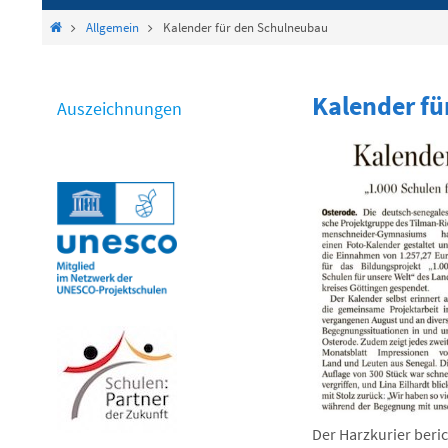
springen
Start
Allgemein
Kalender für den Schulneubau
Kalender fü
Auszeichnungen
Der Harzkurier beri