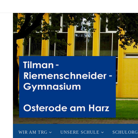
Zum
Inhalt
springen
Zum
WIR AM TRG
UNSERE SCHULE
SCHULORG
Inhalt