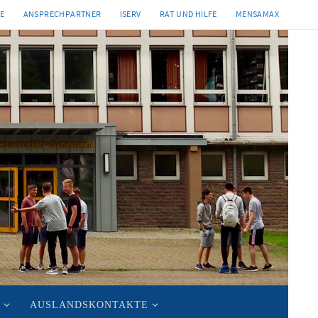
TE
ANSPRECHPARTNER
ISERV
RAT UND HILFE
MENSAMAX
AUSLANDSKONTAKTE