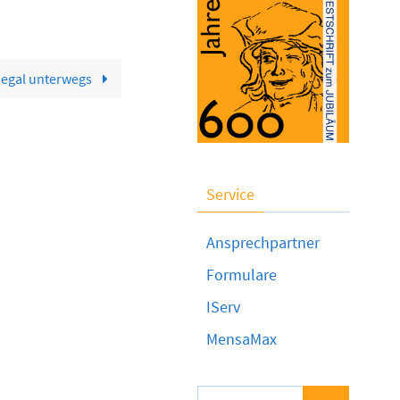
negal unterwegs
Service
Ansprechpartner
Formulare
IServ
MensaMax
Suchen