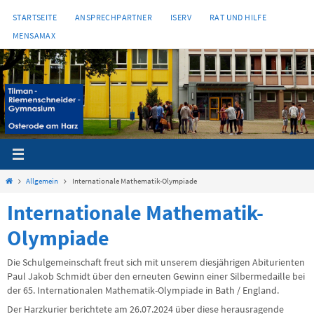
Zum
STARTSEITE
ANSPRECHPARTNER
ISERV
RAT UND HILFE
Inhalt
MENSAMAX
springen
Start
Allgemein
Internationale Mathematik-Olympiade
Internationale Mathematik-
Olympiade
Die Schulgemeinschaft freut sich mit unserem diesjährigen Abiturienten
Paul Jakob Schmidt über den erneuten Gewinn einer Silbermedaille bei
der 65. Internationalen Mathematik-Olympiade in Bath / England.
Der Harzkurier berichtete am 26.07.2024 über diese herausragende