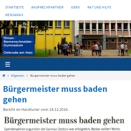
Zum
STARTSEITE
ANSPRECHPARTNER
ISERV
RAT UND HILFE
Inhalt
MENSAMAX
springen
Start
Allgemein
Bürgermeister muss baden gehen
Bürgermeister muss baden
gehen
Bericht im HarzKurier vom 24.12.2016.