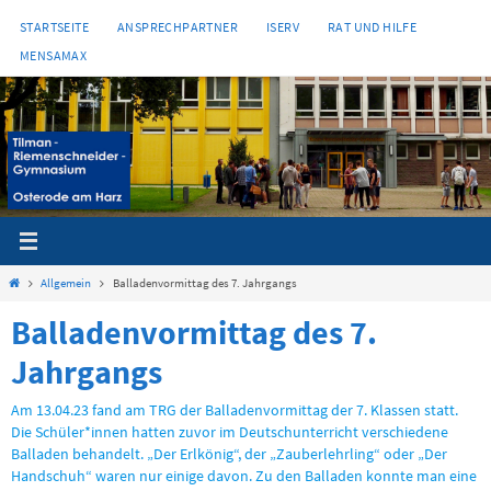
Zum
STARTSEITE
ANSPRECHPARTNER
ISERV
RAT UND HILFE
Inhalt
MENSAMAX
springen
Start
Allgemein
Balladenvormittag des 7. Jahrgangs
Balladenvormittag des 7.
Jahrgangs
Am 13.04.23 fand am TRG der Balladenvormittag der 7. Klassen statt.
Die Schüler*innen hatten zuvor im Deutschunterricht verschiedene
Balladen behandelt. „Der Erlkönig“, der „Zauberlehrling“ oder „Der
Handschuh“ waren nur einige davon. Zu den Balladen konnte man eine