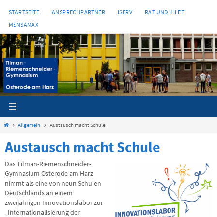
Zum
STARTSEITE
ANSPRECHPARTNER
ISERV
RAT UND HILFE
Inhalt
MENSAMAX
springen
Start
Allgemein
Austausch macht Schule
Austausch macht Schule
Das Tilman-Riemenschneider-
Gymnasium Osterode am Harz
nimmt als eine von neun Schulen
Deutschlands an einem
zweijährigen Innovationslabor zur
„Internationalisierung der