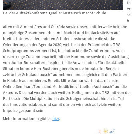
tn
er
Bei der Auftaktkonferenz. Quelle: Austausch macht Schule
sc
h
aften mit Armentières und Ostròda sowie unsere mittlerweile beinahe
neunjährige Zusammenarbeit mit Madrid und Kaolack stießen auf
breites Interesse der anderen Schulen. Insbesondere die starke
Orientierung an der Agenda 2030, welche in der Präambel des TRG-
Schulprogramms vermerkt ist, beeindruckte die ZuhörerInnen. Auch
unsere enge Zusammenarbeit mit der Kommune sowie die Ausbildung
von Junior-Botschaftern inspirierte die Anwesenden. Für die aktuelle
Situation konnte Herr Rusteberg bereits neue Impulse im Bereich
„virtueller Schulaustausch“ aufnehmen und sogleich mit den Partnern
in Kaolack ausprobieren. Bereits Mitte Januar wartet das nächste
Online-Seminar „Tools und Methodik im virtuellen Austausch“ auf die
Akteure. Diesmal werden auch weitere KollegInnen des TRG mit von der
Partie sein. Die Multiplikation in die Schulgemeinschaft hinein ist Teil
des Innovationslabors und somit dürfen wir noch auf viele weitere
Impulse gespannt sein.
Mehr Informationen gibt es
hier
.