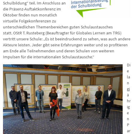
Schulbildung“ teil. Im Anschluss an
die Präsenz-Auftaktkonferenz im
Oktober finden nun monatlich
virtuelle Folgekonferenzen zu
unterschiedlichen Themenbereichen guten Schulaustausches
statt. OStR T. Rusteberg (Beauftragter für Globales Lernen am TRG)
vertritt unsere Schule: „Es ist beeindruckend zu sehen, was auch andere
Akteure leisten. Jeder gibt seine Erfahrungen weiter und so profitieren
am Ende alle Teilnehmenden und deren Schulen von weiteren
Impulsen für die internationalen Schulaustausche.“
Di
e
la
n
gj
ä
hr
ig
e
n
P
ar