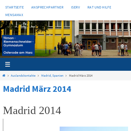
Zum
STARTSEITE
ANSPRECHPARTNER
ISERV
RAT UND HILFE
Inhalt
MENSAMAX
springen
Start
Auslandskontakte
Madrid, Spanien
Madrid März 2014
Madrid März 2014
Madrid 2014