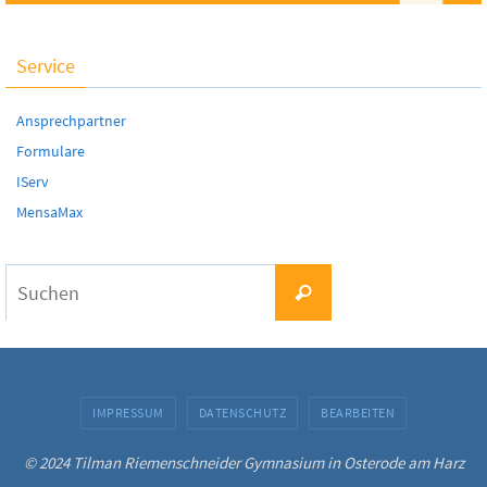
Service
Ansprechpartner
Formulare
IServ
MensaMax
Suchen
Suchen
nach:
IMPRESSUM
DATENSCHUTZ
BEARBEITEN
© 2024 Tilman Riemenschneider Gymnasium in Osterode am Harz