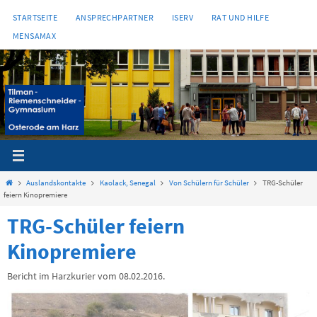
Zum
STARTSEITE
ANSPRECHPARTNER
ISERV
RAT UND HILFE
Inhalt
MENSAMAX
springen
Start
Auslandskontakte
Kaolack, Senegal
Von Schülern für Schüler
TRG-Schüler
feiern Kinopremiere
TRG-Schüler feiern
Kinopremiere
Bericht im Harzkurier vom 08.02.2016.