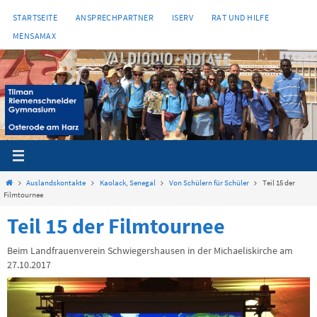
Zum
STARTSEITE
ANSPRECHPARTNER
ISERV
RAT UND HILFE
Inhalt
MENSAMAX
springen
Start
Auslandskontakte
Kaolack, Senegal
Von Schülern für Schüler
Teil 15 der
Filmtournee
Teil 15 der Filmtournee
Beim Landfrauenverein Schwiegershausen in der Michaeliskirche am
27.10.2017