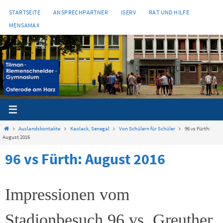
Zum
STARTSEITE
ANSPRECHPARTNER
ISERV
RAT UND HILFE
Inhalt
MENSAMAX
springen
Start
Auslandskontakte
Kaolack, Senegal
Von Schülern für Schüler
96 vs Fürth:
August 2016
96 vs Fürth: August 2016
Impressionen vom
Stadionbesuch 96 vs. Greuther