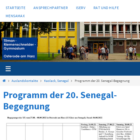
Zum
STARTSEITE
ANSPRECHPARTNER
ISERV
RAT UND HILFE
Inhalt
MENSAMAX
springen
Start
Auslandskontakte
Kaolack, Senegal
Programm der 20. Senegal-Begegnung
Programm der 20. Senegal-
Begegnung