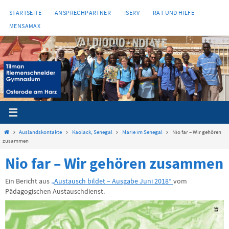
Zum
STARTSEITE
ANSPRECHPARTNER
ISERV
RAT UND HILFE
Inhalt
MENSAMAX
springen
Start
Auslandskontakte
Kaolack, Senegal
Marie im Senegal
Nio far – Wir gehören
zusammen
Nio far – Wir gehören zusammen
Ein Bericht aus
„Austausch bildet – Ausgabe Juni 2018“
vom
Pädagogischen Austauschdienst.