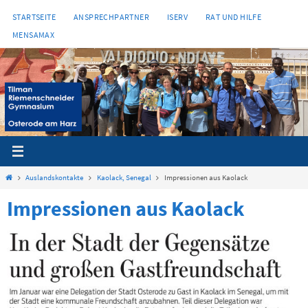
Zum
STARTSEITE
ANSPRECHPARTNER
ISERV
RAT UND HILFE
Inhalt
MENSAMAX
springen
Start
Auslandskontakte
Kaolack, Senegal
Impressionen aus Kaolack
Impressionen aus Kaolack