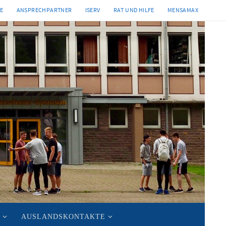
TE
ANSPRECHPARTNER
ISERV
RAT UND HILFE
MENSAMAX
AUSLANDSKONTAKTE