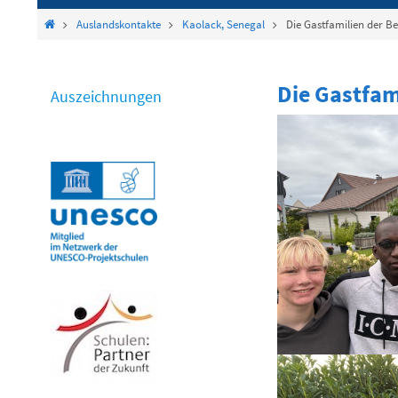
springen
Start
Auslandskontakte
Kaolack, Senegal
Die Gastfamilien der B
Die Gastfam
Auszeichnungen