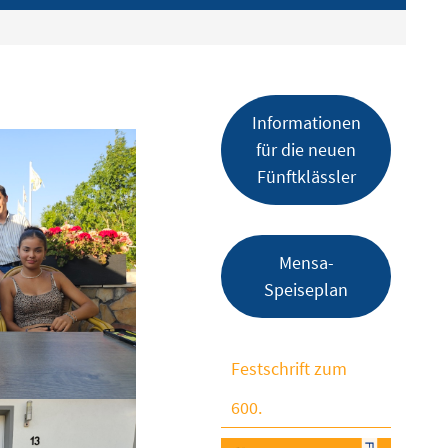
Informationen
für die neuen
Fünftklässler
Mensa-
Speiseplan
Festschrift zum
600.