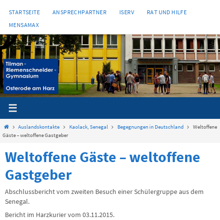
Zum
STARTSEITE
ANSPRECHPARTNER
ISERV
RAT UND HILFE
Inhalt
MENSAMAX
springen
Start
Auslandskontakte
Kaolack, Senegal
Begegnungen in Deutschland
Weltoffene
Gäste – weltoffene Gastgeber
Weltoffene Gäste – weltoffene
Gastgeber
Abschlussbericht vom zweiten Besuch einer Schülergruppe aus dem
Senegal.
Bericht im Harzkurier vom 03.11.2015.