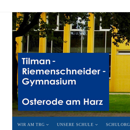
Zum
Inhalt
springen
Zum
WIR AM TRG
UNSERE SCHULE
SCHULORG
Inhalt