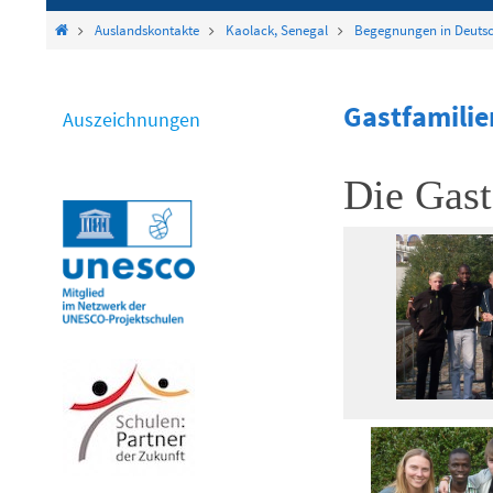
springen
Start
Auslandskontakte
Kaolack, Senegal
Begegnungen in Deuts
Gastfamili
Auszeichnungen
Die Gast