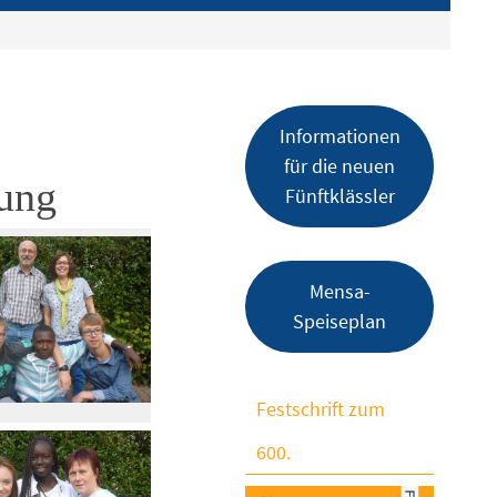
Informationen
für die neuen
nung
Fünftklässler
Mensa-
Speiseplan
Festschrift zum
600.