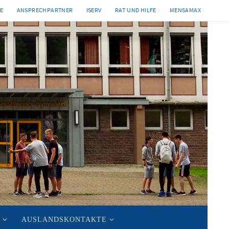
TE
ANSPRECHPARTNER
ISERV
RAT UND HILFE
MENSAMAX
AUSLANDSKONTAKTE