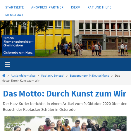
Zum
STARTSEITE
ANSPRECHPARTNER
ISERV
RAT UND HILFE
Inhalt
MENSAMAX
springen
Start
Auslandskontakte
Kaolack, Senegal
Begegnungen in Deutschland
Das
Motto: Durch Kunst zum Wir
Das Motto: Durch Kunst zum Wir
Der Harz Kurier berichtet in einem Artikel vom 9. Oktober 2020 über den
Besuch der Kaolacker Schüler in Osterode.