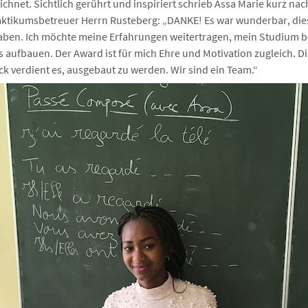
hnet. Sichtlich gerührt und inspiriert schrieb Assa Marie kurz nach
aktikumsbetreuer Herrn Rusteberg: „DANKE! Es war wunderbar, dies
haben. Ich möchte meine Erfahrungen weitertragen, mein Studium 
 aufbauen. Der Award ist für mich Ehre und Motivation zugleich. D
k verdient es, ausgebaut zu werden. Wir sind ein Team.“