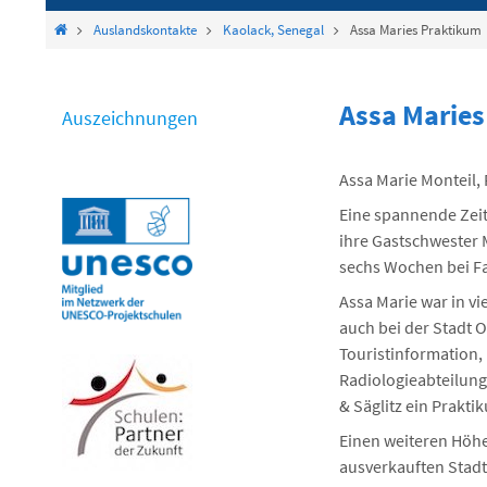
springen
Start
Auslandskontakte
Kaolack, Senegal
Assa Maries Praktikum
Assa Marie
Auszeichnungen
Assa Marie Monteil,
Eine spannende Zeit 
ihre Gastschwester 
sechs Wochen bei Fa
Assa Marie war in vi
auch bei der Stadt
Touristinformation,
Radiologieabteilun
& Säglitz ein Prakti
Einen weiteren Höhe
ausverkauften Stadt