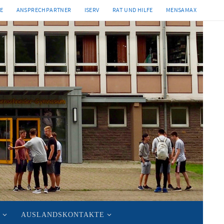
TE
ANSPRECHPARTNER
ISERV
RAT UND HILFE
MENSAMAX
AUSLANDSKONTAKTE