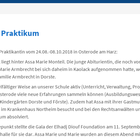
s Praktikum
 Praktikantin vom 24.08.-08.10.2018 in Osterode am Harz:
liegt hinter Assa Marie Monteil. Die junge Abiturientin, die noch 
Marie Armbrecht bei sich daheim in Kaolack aufgenommen hatte, w
milie Armbrecht in Dorste.
elfältiger Weise an unserer Schule aktiv (Unterricht, Verwaltung, P
 Osterode viele neue Erfahrungen sammeln können (Ausbildungswe
 Kindergärten Dorste und Förste). Zudem hat Assa mit ihrer Gastmut
g im Krankenhaus Northeim besucht und bei den Rechtsanwälten 
kum absolviert.
punkt stellte die Gala der Elhadj Diouf Foundation am 11. Septemb
halle für sie dar. Assa Marie und Marie wurden an diesem Abend mi