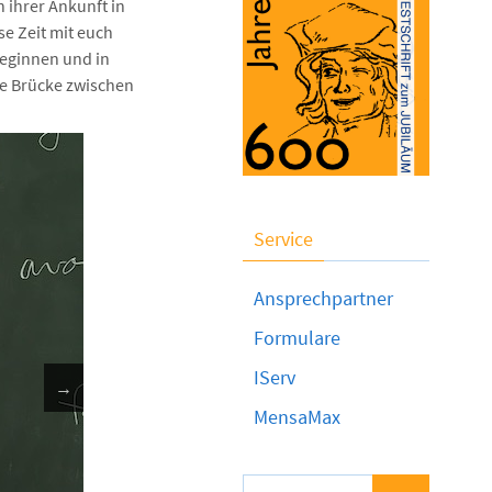
 ihrer Ankunft in
e Zeit mit euch
beginnen und in
ie Brücke zwischen
Service
Ansprechpartner
Formulare
IServ
→
MensaMax
Suchen