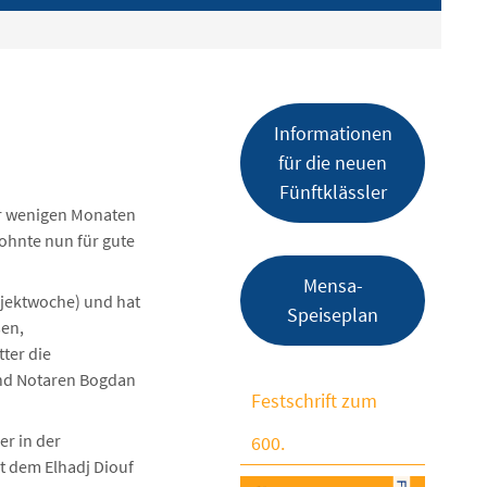
Informationen
für die neuen
Fünftklässler
vor wenigen Monaten
ohnte nun für gute
Mensa-
rojektwoche) und hat
Speiseplan
sen,
ter die
und Notaren Bogdan
Festschrift zum
er in der
600.
t dem Elhadj Diouf