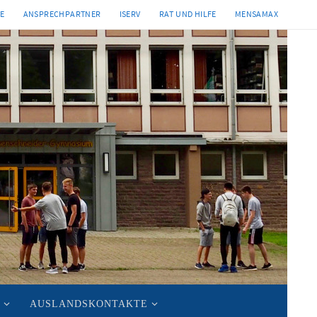
TE
ANSPRECHPARTNER
ISERV
RAT UND HILFE
MENSAMAX
AUSLANDSKONTAKTE