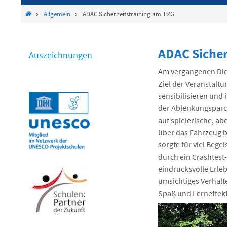
springen
Start
Allgemein
ADAC Sicherheitstraining am TRG
ADAC Sicher
Auszeichnungen
Am vergangenen Dien
Ziel der Veranstalt
sensibilisieren und
der Ablenkungsparco
auf spielerische, ab
über das Fahrzeug b
sorgte für viel Beg
durch ein Crashtest
eindrucksvolle Erleb
umsichtiges Verhalt
Spaß und Lerneffekt