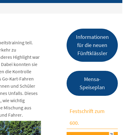
Informationen
tstraining teil.
für die neuen
rkehr zu
Fünftklässler
deres Highlight war
 Dabei konnten sie
en die Kontrolle
s Go-Kart-Fahren
Mensa-
innen und Schüler
Speiseplan
nes Unfalls. Dieses
, wie wichtig
ne Mischung aus
Festschrift zum
 und Fahrer.
600.