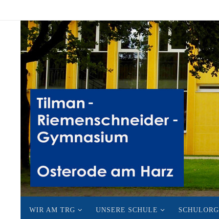
Zum
Inhalt
springen
Zum
WIR AM TRG
UNSERE SCHULE
SCHULORG
Inhalt