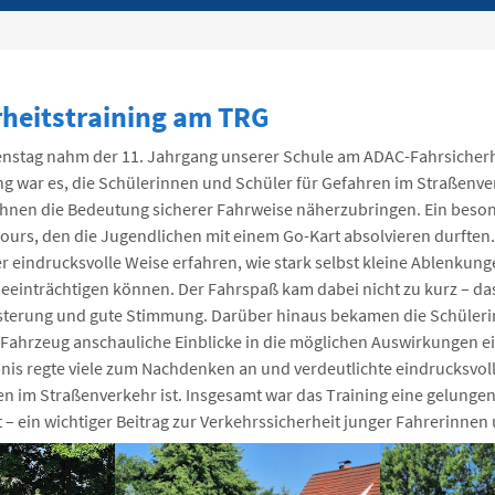
heitstraining am TRG
stag nahm der 11. Jahrgang unserer Schule am ADAC-Fahrsicherhei
ung war es, die Schülerinnen und Schüler für Gefahren im Straßenve
 ihnen die Bedeutung sicherer Fahrweise näherzubringen. Ein beson
urs, den die Jugendlichen mit einem Go-Kart absolvieren durften.
er eindrucksvolle Weise erfahren, wie stark selbst kleine Ablenkung
eeinträchtigen können. Der Fahrspaß kam dabei nicht zu kurz – da
eisterung und gute Stimmung. Darüber hinaus bekamen die Schüler
-Fahrzeug anschauliche Einblicke in die möglichen Auswirkungen ei
nis regte viele zum Nachdenken an und verdeutlichte eindrucksvoll
en im Straßenverkehr ist. Insgesamt war das Training eine gelunge
 – ein wichtiger Beitrag zur Verkehrssicherheit junger Fahrerinnen