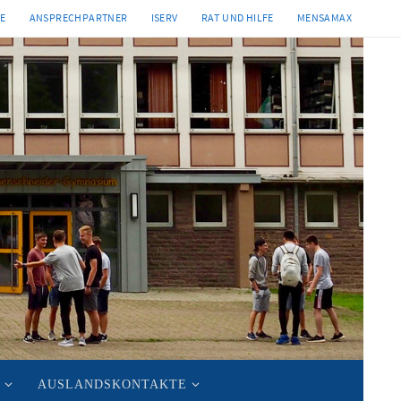
TE
ANSPRECHPARTNER
ISERV
RAT UND HILFE
MENSAMAX
AUSLANDSKONTAKTE