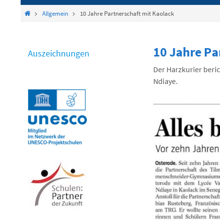
springen
Start
Allgemein
10 Jahre Partnerschaft mit Kaolack
10 Jahre Pa
Auszeichnungen
Der Harzkurier beri
Ndiaye.