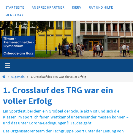
Zum
STARTSEITE
ANSPRECHPARTNER
ISERV
RAT UND HILFE
Inhalt
MENSAMAX
springen
Start
Allgemein
1. Crosslauf des TRG war ein voller Erfolg
1. Crosslauf des TRG war ein
voller Erfolg
Ein Sportfest, bei dem ein Großteil der Schule aktiv ist und sich die
Klassen im sportlich fairen Wettkampf untereinander messen können –
und das unter Corona-Bedingungen?! Ja, das geht!
Das Organisatorenteam der Fachgruppe Sport unter der Leitung von