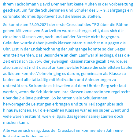
ihrem Fachobmann David Brenner hat keine Mühen in der Vorbereitung
gescheut, um für die Schülerinnen und Schüler des 5. – 9. Jahrgangs ein
coronakonformes Sportevent auf die Beine zu stellen.
So konnte am 28.09.2021 der erste Crosslauf des TRG über die Bühne
gehen. Mit versetzen Startzeiten wurde sichergestellt, dass sich die
einzelnen Klassen vor, nach und auf der Strecke nicht begegnen.
Gelaufen wurde daher jeweils klassenintern zunächst nur gegen die
Uhr. Erst in der Endabrechnung der Jahrgänge konnte so der Sieger
ermittelt werden. Das Besondere an dem Lauf war allerdings, dass die
Zeit erst nach ca. 75% der jeweiligen Klassenstärke gezählt wurde, es
also zunächst nicht darauf ankam, welche Klasse die schnellsten Läufer
aufbieten konnte. Vielmehr ging es darum, gemeinsam als Klasse zu
laufen und alle tatkräftig mit Motivation und Anfeuerungen zu
unterstützen. So konnte es bisweilen auf dem Ührder Berg sehr laut
werden, wenn die SchülerInnen ihre KlassenkameradInnen regelrecht
über die Ziellinie pushten. So konnten viele SchülerInnen
hervorragende Leistungen erbringen und zum Teil sogar über sich
hinauswachsen. Für die einzelnen Klassen war es ein super Event und
viele waren erstaunt, wie viel Spaß das (gemeinsame) Laufen doch
machen kann.
Alle waren sich einig, dass der Crosslauf im kommenden Jahr eine
Fortsetzung finden muss!